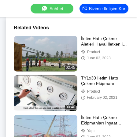
Sohbet
Bizimle Iletişim Kur
Related Videos
İletim Hattı Çekme
Aletleri Havai İletken için
Hidrolik Kompresörler
Product
June 02, 2023
02:45
TY1x30 İletim Hattı
Çekme Ekipmanı
Hidrolik Gergi
Product
February 02, 2021
00:40
İletim Hattı Çekme
Ekipmanları İnşaat
Projesi
Yapı