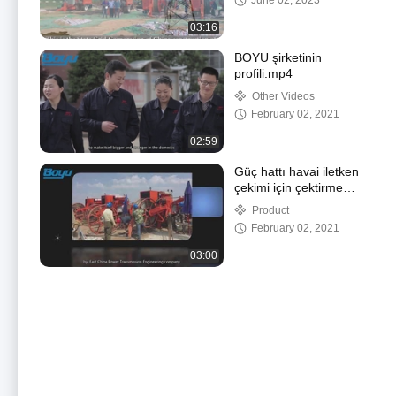
June 02, 2023
03:16
BOYU şirketinin
profili.mp4
Other Videos
February 02, 2021
02:59
Güç hattı havai iletken
çekimi için çektirme
gergisi
Product
February 02, 2021
03:00