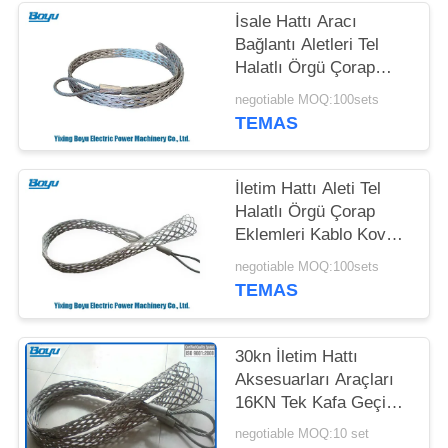
İsale Hattı Aracı
PRIVACY
Bağlantı Aletleri Tel
POLICY
Halatlı Örgü Çorap
Bağlantıları
negotiable MOQ:100sets
TEMAS
İletim Hattı Aleti Tel
Halatlı Örgü Çorap
Eklemleri Kablo Kovanı
Konnektörü
negotiable MOQ:100sets
TEMAS
30kn İletim Hattı
Aksesuarları Araçları
16KN Tek Kafa Geçici
Mesh Çorap Eklemleri
negotiable MOQ:10 set