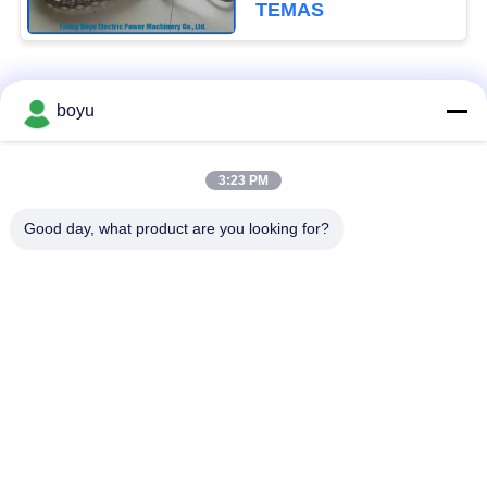
TEMAS
Popüler Kategoriler
Tüm
boyu
İletim Hattı Yayma
Havai Hat Yığınlama
3:23 PM
Ekipmanları
Ekipmanları
Good day, what product are you looking for?
Gerginlik sıkma
Anti Bükülmüş Halat
teçhizatı
Birlikte İletken
Sabitleme Blokları
Kasnak
İletim Hattı Sabitleme
Güç Hattı Yayma
Araçları
Ekipmanları