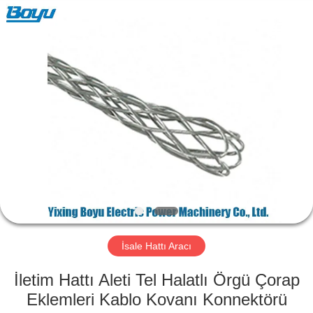
Yixing
Boyu
Electric
Power
Machinery
Co.,LTD.
All
Rights
EV
Reserved.
ÜRÜN:%
S
HAKKIMIZDA
FABRIKA
TURU
İsale Hattı Aracı
İletim Hattı Aleti Tel Halatlı Örgü Çorap
KALITE
Eklemleri Kablo Kovanı Konnektörü