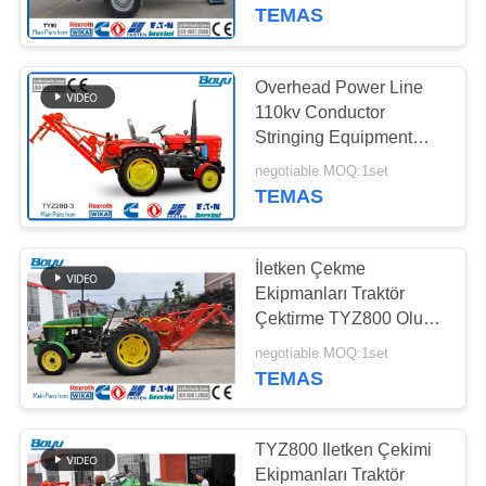
KONTROL
TEMAS
BIZIMLE
Overhead Power Line
132
ILETIŞIME
110kv Conductor
Gerginlik sıkma
Stringing Equipment
GEÇIN
OPGW ADSS , Cable
teçhizatı
negotiable MOQ:1set
Tractor Puller
TEMAS
HABERLER
İletken Çekme
BIR
Ekipmanları Traktör
TEKLIF
Çektirme TYZ800 Oluk
28
Numarası 8
ISTEĞI
negotiable MOQ:1set
TEMAS
Anti Bükülmüş Halat
SITE
TYZ800 Iletken Çekimi
HARITASI
Ekipmanları Traktör