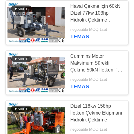
Havai Çekme için 60kN
Dizel 77kw 103hp
276
Hidrolik Çektirme
İletim Hattı
Makinesi
negotiable MOQ:1set
TEMAS
Sabitleme Araçları
Cummins Motor
Maksimum Sürekli
Çekme 50kN İletken Tel
Çekme Ekipmanı
51
negotiable MOQ:1set
TEMAS
Güç Hattı Yayma
Ekipmanları
Dizel 118kw 158hp
İletken Çekme Ekipmanı
Hidrolik Çektirme
negotiable MOQ:1set