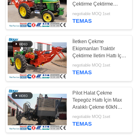
Çektirme Çektirme
PRIVACY
Tekerlek Çapı 450mm
negotiable MOQ:1set
POLICY
TEMAS
63
Birlikte İletken
İletken Çekme
Kasnak
Ekipmanları Traktör
Çektirme Iletim Hattı Için
Uygulanabilir Çelik Tel
negotiable MOQ:1set
Halat Max Çapı 18mm
TEMAS
47
Pilot Halat Çekme
Tepegöz Hattı İçin Max
Sabitleme Blokları
Aralıklı Çekme 60kN
450mm Hidrolik Çekme
negotiable MOQ:1set
Makinesi
TEMAS