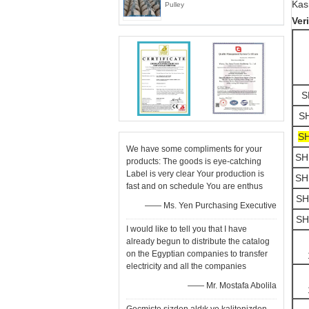
Kasn
Pulley
Ver
S
S
S
We have some compliments for your
SH
products: The goods is eye-catching
Label is very clear Your production is
SH
fast and on schedule You are enthus
SH
—— Ms. Yen Purchasing Executive
SH
I would like to tell you that I have
already begun to distribute the catalog
on the Egyptian companies to transfer
electricity and all the companies
—— Mr. Mostafa Abolila