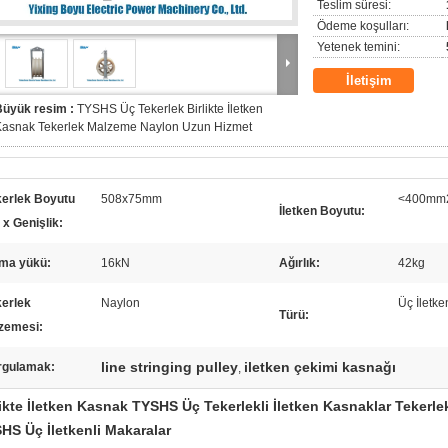
Teslim süresi:
Ödeme koşulları:
Yetenek temini:
İletişim
Büyük resim :
TYSHS Üç Tekerlek Birlikte İletken
Kasnak Tekerlek Malzeme Naylon Uzun Hizmet
kerlek Boyutu
508x75mm
<400mm
İletken Boyutu:
x Genişlik:
ma yükü:
16kN
Ağırlık:
42kg
kerlek
Naylon
Üç İletke
Türü:
zemesi:
line stringing pulley
iletken çekimi kasnağı
rgulamak:
,
likte İletken Kasnak TYSHS Üç Tekerlekli İletken Kasnaklar Tekerl
HS Üç İletkenli Makaralar