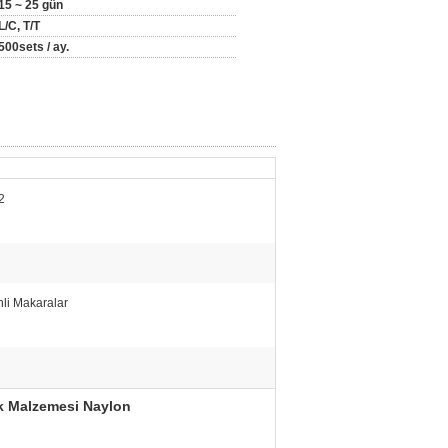
15 ~ 25 gün
L/C, T/T
500sets / ay.
2
nli Makaralar
ek Malzemesi Naylon