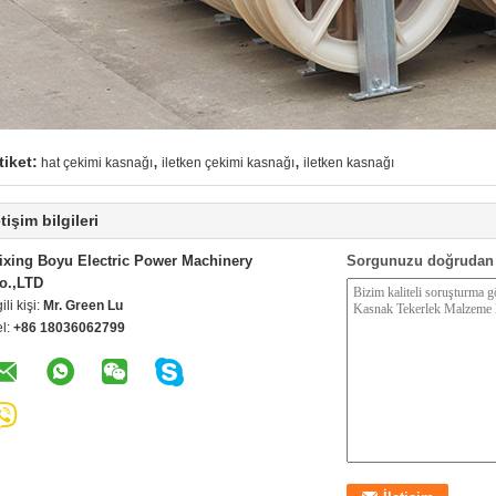
,
,
tiket:
hat çekimi kasnağı
iletken çekimi kasnağı
iletken kasnağı
etişim bilgileri
ixing Boyu Electric Power Machinery
Sorgunuzu doğrudan 
o.,LTD
gili kişi:
Mr. Green Lu
el:
+86 18036062799