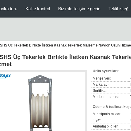
brika turu
Kalite kontrol
Bizimle iletişime geçin
Teklif isteği
SHS Üç Tekerlek Birlikte İletken Kasnak Tekerlek Malzeme Naylon Uzun Hizme
SHS Üç Tekerlek Birlikte İletken Kasnak Teker
zmet
Ürün ayrıntıları:
Menşe yeri:
Marka adı:
Sertifika:
Model numarası:
Ödeme & teslimat koşul
Min sipariş miktarı:
Fiyat:
Ambalaj bilgileri: