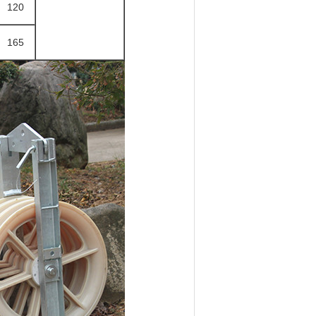
120
165