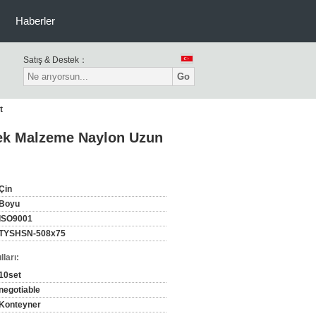
Haberler
Satış & Destek：
Go
t
lek Malzeme Naylon Uzun
Çin
Boyu
ISO9001
TYSHSN-508x75
ları:
10set
negotiable
Konteyner