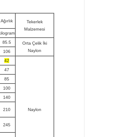
Ağırlık
Tekerlek
Malzemesi
kilogram
85.5
Orta Çelik İki
Naylon
106
42
47
85
100
140
210
Naylon
245