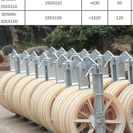
255X110
<630
50
255X110
SHSNN-
325X150
<1520
120
325X150