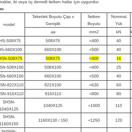
aklar, iki veya üç demetli iletken hatlar için uygundur.
im
Tekerlek Boyutu Çap x
İletken
Nominal
Genişlik
Boyutu
Yük
model
aa
mm2
kN
HS-508X75
508X75
<400
40
HS-660X100
660X100
<500
40
HSN-508X75
508X75
<400
16
SN-508X100
508X100
<400
25
SN-660X100
660X100
<500
40
SN-822X110
822X100
<630
60
SN-916X110
916X110
<800
80
SHSN-
1040X125
<1000
110
1040X125
SHSN-
1160X130 / 150
<1250
120
1160X150
SHSNN-