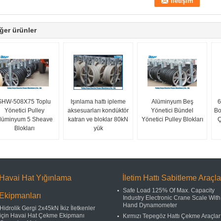
ğer ürünler
SHW-508X75 Toplu
Işınlama hattı ipleme
Alüminyum Beş
6
Yönetici Pulley
aksesuarları kondüktör
Yönetici Bündel
Bo
lüminyum 5 Sheave
katran ve bloklar 80kN
Yönetici Pulley Blokları
Ç
Blokları
yük
Havai Hat Yığınlama
İletim Hattı Sabitleme Araçla
Safe Load 125% Of Max. Capacity
Ekipmanları
Industry Electronic Crane Scale With
Hand Dynamometer
Hidrolik Gergi 2x45kN İkiz İletkenler
için Havai Hat Çekme Ekipmanı
Kırmızı Tepegöz Hattı Çekme Araçlar