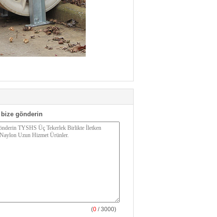
bize gönderin
(
0
/ 3000)