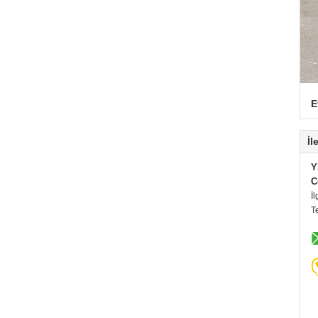
E
İl
Y
C
İl
T