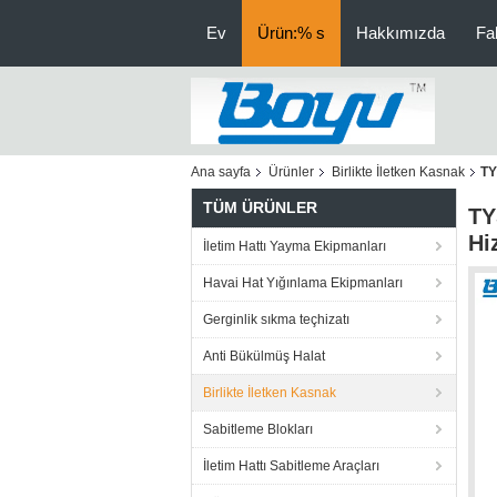
Ev
Ürün:% s
Hakkımızda
Fa
Ana sayfa
Ürünler
Birlikte İletken Kasnak
TY
TÜM ÜRÜNLER
TY
Hi
İletim Hattı Yayma Ekipmanları
Havai Hat Yığınlama Ekipmanları
Gerginlik sıkma teçhizatı
Anti Bükülmüş Halat
Birlikte İletken Kasnak
Sabitleme Blokları
İletim Hattı Sabitleme Araçları