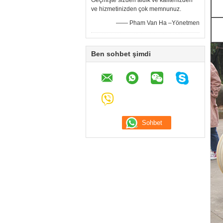
Geçmişte sizden aldık ve kalitenizden
ve hizmetinizden çok memnunuz.
—— Pham Van Ha –Yönetmen
Ben sohbet şimdi