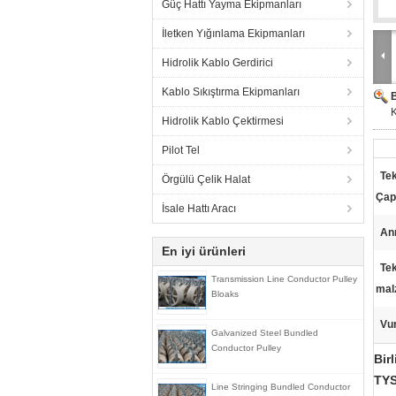
Güç Hattı Yayma Ekipmanları
İletken Yığınlama Ekipmanları
Hidrolik Kablo Gerdirici
Kablo Sıkıştırma Ekipmanları
Hidrolik Kablo Çektirmesi
Pilot Tel
Te
Örgülü Çelik Halat
Çap 
İsale Hattı Aracı
An
En iyi ürünleri
Te
Transmission Line Conductor Pulley
mal
Bloaks
Vu
Galvanized Steel Bundled
Conductor Pulley
Bir
TYS
Line Stringing Bundled Conductor