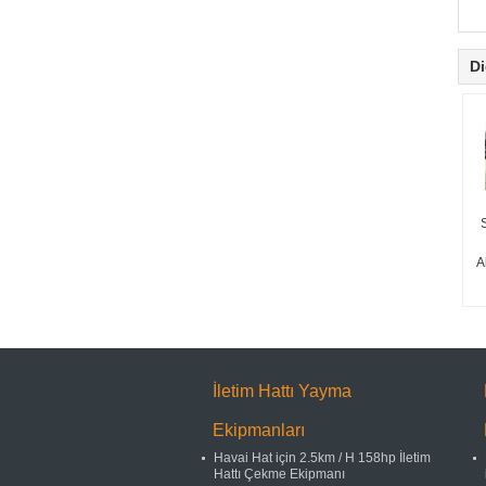
Di
A
İletim Hattı Yayma
Ekipmanları
Havai Hat için 2.5km / H 158hp İletim
Hattı Çekme Ekipmanı