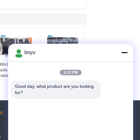
boyu
60x100mm Tekerlek
Alüminyum Bundled
yutu Toplu Kondüktör
İletici 5 Bundle İletici
3:12 PM
ubuk 5 Kırık Blokları
için katran bloğu
Good day, what product are you looking 
for?
rı
Teklif isteği
Gönder
ı