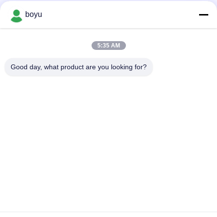
Popüler Kategoriler
Tüm
boyu
İletim Hattı Yayma
Havai Hat Yığınlama
5:35 AM
Ekipmanları
Ekipmanları
Good day, what product are you looking for?
Gerginlik sıkma
Anti Bükülmüş Halat
teçhizatı
Birlikte İletken
Sabitleme Blokları
Kasnak
İletim Hattı Sabitleme
Güç Hattı Yayma
Araçları
Ekipmanları