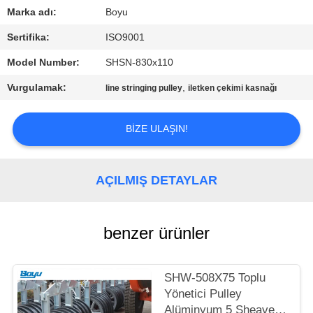
KONTROL
Marka adı:
Boyu
Sertifika:
ISO9001
BIZIMLE
Model Number:
SHSN-830x110
ILETIŞIME
Vurgulamak:
,
line stringing pulley
iletken çekimi kasnağı
GEÇIN
BIZE ULAŞIN!
HABERLER
BIR
AÇILMIŞ DETAYLAR
TEKLIF
ISTEĞI
benzer ürünler
SITE
SHW-508X75 Toplu
HARITASI
Yönetici Pulley
Alüminyum 5 Sheave