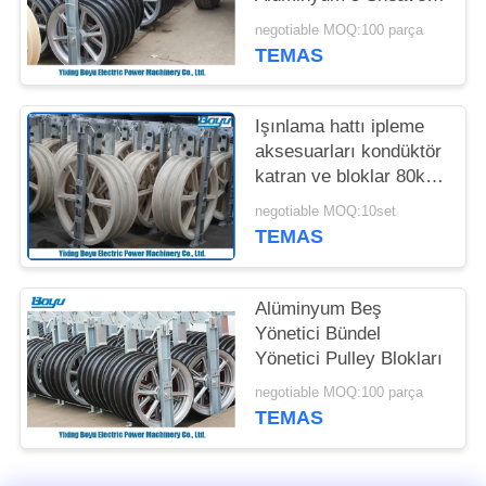
Blokları
negotiable MOQ:100 parça
PRIVACY
TEMAS
POLICY
Işınlama hattı ipleme
aksesuarları kondüktör
katran ve bloklar 80kN
yük
negotiable MOQ:10set
TEMAS
Alüminyum Beş
Yönetici Bündel
Yönetici Pulley Blokları
negotiable MOQ:100 parça
TEMAS