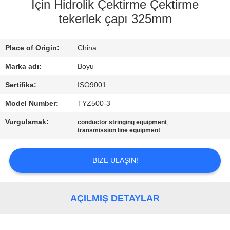
KONTROL
Için Hidrolik Çektirme Çektirme
tekerlek çapı 325mm
BIZIMLE
Place of Origin:
China
ILETIŞIME
GEÇIN
Marka adı:
Boyu
Sertifika:
ISO9001
HABERLER
Model Number:
TYZ500-3
Vurgulamak:
,
conductor stringing equipment
BIR
transmission line equipment
TEKLIF
BIZE ULAŞIN!
ISTEĞI
SITE
AÇILMIŞ DETAYLAR
HARITASI