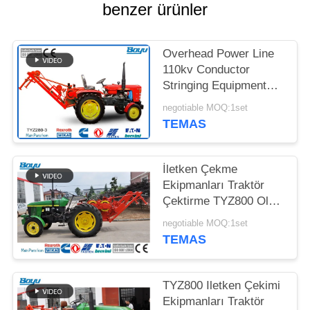
benzer ürünler
PRIVACY
POLICY
Overhead Power Line
110kv Conductor
Stringing Equipment
OPGW ADSS , Cable
negotiable MOQ:1set
Tractor Puller
TEMAS
İletken Çekme
Ekipmanları Traktör
Çektirme TYZ800 Oluk
Numarası 8
negotiable MOQ:1set
TEMAS
TYZ800 Iletken Çekimi
Ekipmanları Traktör