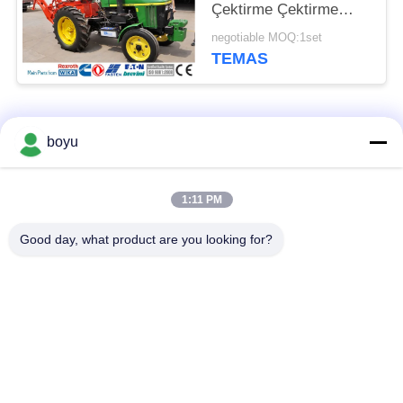
Çektirme Çektirme
Tekerlek Çapı 450mm
negotiable MOQ:1set
TEMAS
Popüler Kategoriler
Tüm
boyu
İletim Hattı Yayma
Havai Hat Yığınlama
1:11 PM
Ekipmanları
Ekipmanları
Good day, what product are you looking for?
Gerginlik sıkma
Anti Bükülmüş Halat
teçhizatı
Birlikte İletken
Sabitleme Blokları
Kasnak