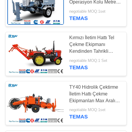
Operasyon Kolu Metre
10 Ton İletim Hattı
negotiable MOQ:1set
Çekimi Ekipmanları
TEMAS
Kırmızı İletim Hattı Tel
Çekme Ekipmanı
Kendinden Tahrikli
Mekanik Çektirme
negotiable MOQ:1 Set
TEMAS
TY40 Hidrolik Çektirme
İletim Hattı Çekme
Ekipmanları Max Aralıklı
Çekme 40kN
negotiable MOQ:1set
TEMAS