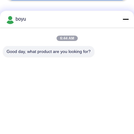
Popüler Kategoriler
Tüm
boyu
İletim Hattı Yayma
Havai Hat Yığınlama
6:44 AM
Ekipmanları
Ekipmanları
Good day, what product are you looking for?
Gerginlik sıkma
Anti Bükülmüş Halat
teçhizatı
Birlikte İletken
Sabitleme Blokları
Kasnak
İletim Hattı Sabitleme
Güç Hattı Yayma
Araçları
Ekipmanları