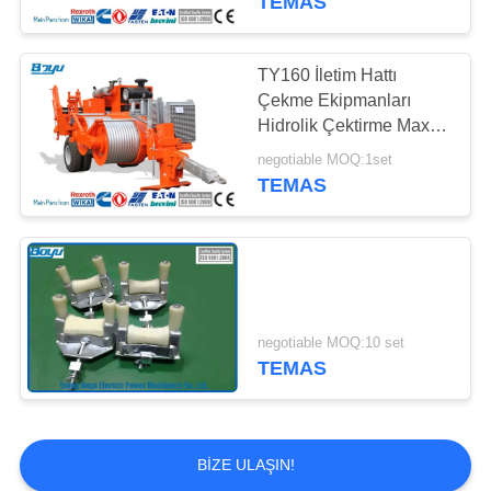
TEMAS
TY160 İletim Hattı
Çekme Ekipmanları
Hidrolik Çektirme Max
Aralıklı Çekme 160kN
negotiable MOQ:1set
TEMAS
negotiable MOQ:10 set
TEMAS
BIZE ULAŞIN!