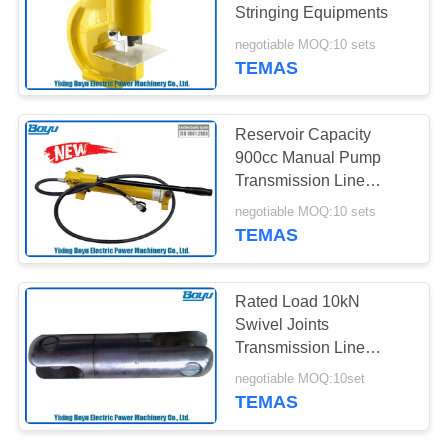
Stringing Equipments
PRIVACY
negotiable MOQ:10 sets
POLICY
TEMAS
Reservoir Capacity
900cc Manual Pump
Transmission Line
Stringing Tools 9.2kg
negotiable MOQ:10 sets
TEMAS
Rated Load 10kN
Swivel Joints
Transmission Line
Stringing Accessories
negotiable MOQ:10set
Tools
TEMAS