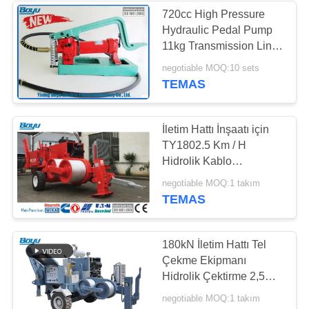
720cc High Pressure
Hydraulic Pedal Pump
11kg Transmission Line
Stringing Tools
negotiable MOQ:10 sets
TEMAS
İletim Hattı İnşaatı için
TY1802.5 Km / H
Hidrolik Kablo
Çektirmesi
negotiable MOQ:1 takım
TEMAS
180kN İletim Hattı Tel
Çekme Ekipmanı
Hidrolik Çektirme 2,5
Km / H
negotiable MOQ:1 takım