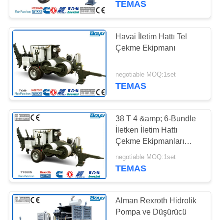
TEMAS
Havai İletim Hattı Tel
Çekme Ekipmanı
negotiable MOQ:1set
TEMAS
38 T 4 &amp; 6-Bundle
İletken İletim Hattı
Çekme Ekipmanları
Hidrolik Kablo Çektirme
negotiable MOQ:1set
Hidrolik Pompa Alman
TEMAS
Rexroth
Alman Rexroth Hidrolik
Pompa ve Düşürücü