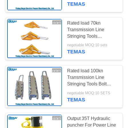
KONTROL
Accessories Rated load
TEMAS
10kn
BIZIMLE
Rated load 70kn
ILETIŞIME
Transmission Line
Stringing Tools
GEÇIN
Aluminum Alloy
negotiable MOQ:10 sets
Conductor Grips
TEMAS
HABERLER
Rated load 100kn
BIR
Transmission Line
TEKLIF
Stringing Tools Bolt
Type Anti-Twisting Steel
ISTEĞI
negotiable MOQ:10 SETS
Wire Rope Gripper
TEMAS
SITE
Output 35T Hydraulic
HARITASI
puncher For Power Line