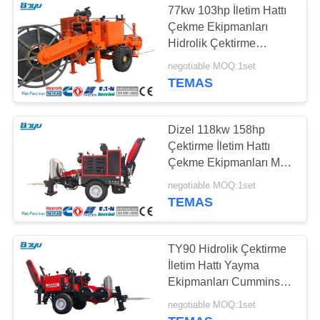
77kw 103hp İletim Hattı
Çekme Ekipmanları
Hidrolik Çektirme
Cummins Motor
negotiable MOQ:1set
TEMAS
Dizel 118kw 158hp
Çektirme İletim Hattı
Çekme Ekipmanları Max
Çekme 100kn
negotiable MOQ:1set
TEMAS
TY90 Hidrolik Çektirme
İletim Hattı Yayma
Ekipmanları Cummins
Motor
negotiable MOQ:1set