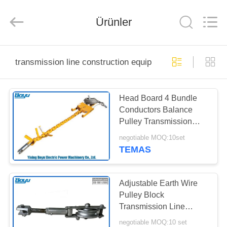
Yixing
Boyu
Electric
Power
Ürünler
Machinery
Co.,LTD.
All
Rights
EV
Reserved.
transmission line construction equipment
ÜRÜN:%
Head Board 4 Bundle
S
Conductors Balance
Pulley Transmission
HAKKIMIZDA
Line Stringing Tools
negotiable MOQ:10set
Accessories
TEMAS
FABRIKA
TURU
Adjustable Earth Wire
Pulley Block
Transmission Line
KALITE
Stringing Tools
negotiable MOQ:10 set