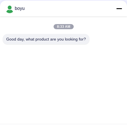
Popüler Kategoriler
Tüm
boyu
İletim Hattı Yayma
Havai Hat Yığınlama
8:33 AM
Ekipmanları
Ekipmanları
Good day, what product are you looking for?
Gerginlik sıkma
Anti Bükülmüş Halat
teçhizatı
Birlikte İletken
Sabitleme Blokları
Kasnak
İletim Hattı Sabitleme
Güç Hattı Yayma
Araçları
Ekipmanları