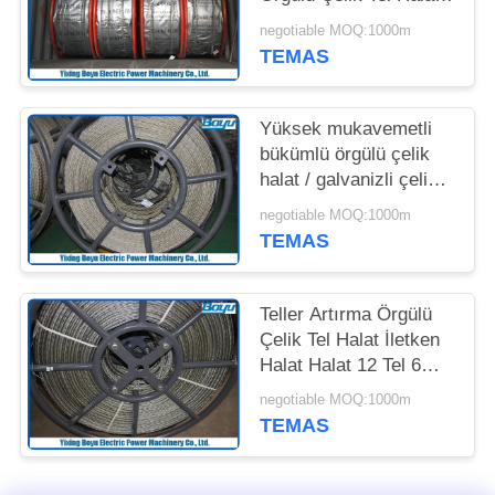
Hattı Gergi
negotiable MOQ:1000m
PRIVACY
Mühendisliği
TEMAS
POLICY
Yüksek mukavemetli
bükümlü örgülü çelik
halat / galvanizli çelik
halat 11 mm
negotiable MOQ:1000m
TEMAS
Teller Artırma Örgülü
Çelik Tel Halat İletken
Halat Halat 12 Tel 6
Kare 18mm
negotiable MOQ:1000m
TEMAS