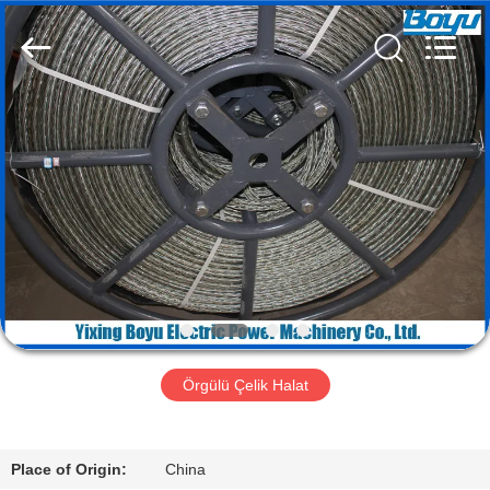
Yixing
Boyu
Electric
Power
Machinery
Co.,LTD.
All
Rights
EV
Reserved.
ÜRÜN:%
S
HAKKIMIZDA
FABRIKA
TURU
Örgülü Çelik Halat
KALITE
Place of Origin:
China