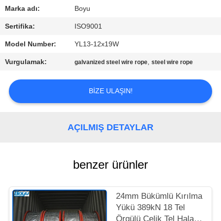
KONTROL
Marka adı:
Boyu
Sertifika:
ISO9001
BIZIMLE
Model Number:
YL13-12x19W
ILETIŞIME
Vurgulamak:
,
galvanized steel wire rope
steel wire rope
GEÇIN
BIZE ULAŞIN!
HABERLER
BIR
AÇILMIŞ DETAYLAR
TEKLIF
ISTEĞI
benzer ürünler
SITE
24mm Bükümlü Kırılma
HARITASI
Yükü 389kN 18 Tel
Örgülü Çelik Tel Halat