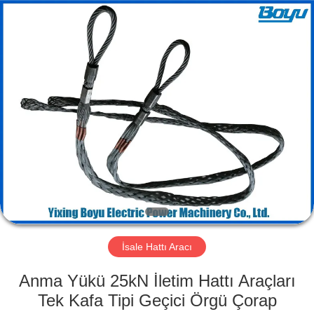
Yixing
Boyu
Electric
Power
Machinery
Co.,LTD.
All
Rights
EV
Reserved.
ÜRÜN:%
S
HAKKIMIZDA
FABRIKA
TURU
İsale Hattı Aracı
Anma Yükü 25kN İletim Hattı Araçları
KALITE
Tek Kafa Tipi Geçici Örgü Çorap