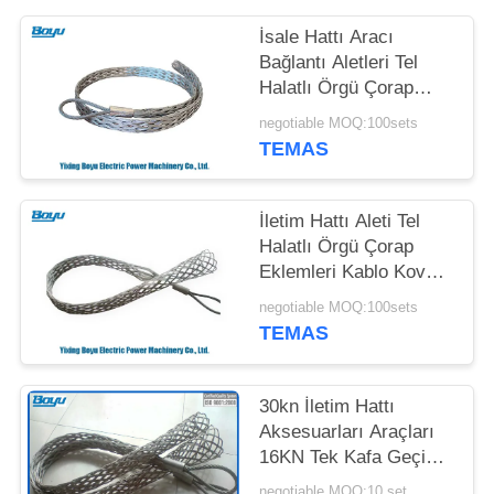
PRIVACY
İsale Hattı Aracı
Bağlantı Aletleri Tel
POLICY
Halatlı Örgü Çorap
Bağlantıları
negotiable MOQ:100sets
TEMAS
İletim Hattı Aleti Tel
Halatlı Örgü Çorap
Eklemleri Kablo Kovanı
Konnektörü
negotiable MOQ:100sets
TEMAS
30kn İletim Hattı
Aksesuarları Araçları
16KN Tek Kafa Geçici
Mesh Çorap Eklemleri
negotiable MOQ:10 set