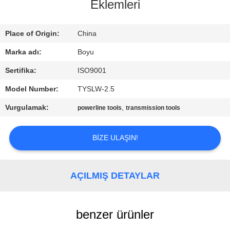
KONTROL
Eklemleri
BIZIMLE
Place of Origin:
China
ILETIŞIME
Marka adı:
Boyu
GEÇIN
Sertifika:
ISO9001
Model Number:
TYSLW-2.5
HABERLER
Vurgulamak:
,
powerline tools
transmission tools
BIR
BIZE ULAŞIN!
TEKLIF
ISTEĞI
AÇILMIŞ DETAYLAR
SITE
benzer ürünler
HARITASI