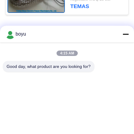
TEMAS
Popüler Kategoriler
Tüm
boyu
İletim Hattı Yayma
Havai Hat Yığınlama
4:15 AM
Ekipmanları
Ekipmanları
Good day, what product are you looking for?
Gerginlik sıkma
Anti Bükülmüş Halat
teçhizatı
Birlikte İletken
Sabitleme Blokları
Kasnak
İletim Hattı Sabitleme
Güç Hattı Yayma
Araçları
Ekipmanları